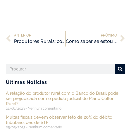
ANTERIOR
PRÓXIMO
Produtores Rurais: como saber se tenho direito aos expurgos do Plano Collor nas cédulas de crédito rural do Banco do Brasil?
Como saber se estou pagando imposto além do necessário?
Últimas Notícias
A relação do produtor rural com o Banco do Brasil pode
ser prejudicada com o pedido judicial do Plano Collor
Rural?
22/06/2023
Nenhum comentário
Multas fiscais devem observar teto de 20% do débito
tributário, decide STF
05/05/2023
Nenhum comentário