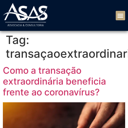
Tag:
transaçaoextraordinar
Como a transação
extraordinária beneficia
frente ao coronavírus?